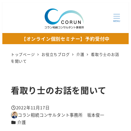
メ
イ
ン
MENU
コ
【オンライン個別セミナー】予約受付中
ン
テ
トップページ
お役立ちブログ
介護
看取り士のお話
ン
を聞いて
ツ
へ
移
看取り士のお話を聞いて
動
2022年11月17日
投稿日
コラン相続コンサルタント事務所 坂本俊一
著
カテゴリー
介護
者