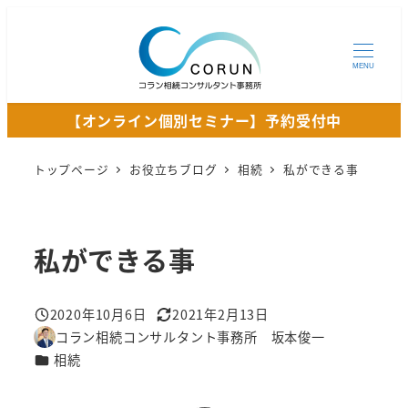
メ
イ
ン
MENU
コ
【オンライン個別セミナー】予約受付中
ン
テ
トップページ
お役立ちブログ
相続
私ができる事
ン
ツ
へ
移
私ができる事
動
2020年10月6日
2021年2月13日
投稿日
更新日
コラン相続コンサルタント事務所 坂本俊一
著
カテゴリー
相続
者