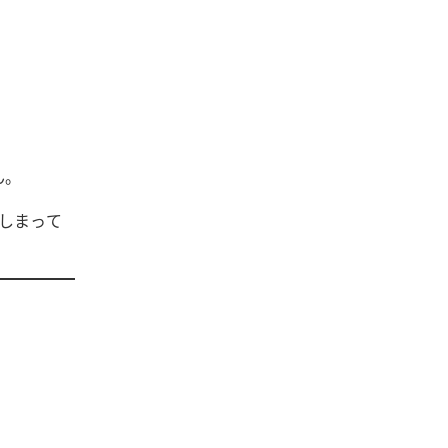
ん。
しまって