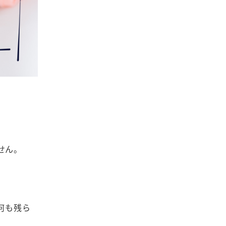
せん。
何も残ら