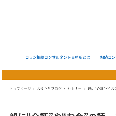
メ
イ
ン
コ
ン
テ
ン
ツ
コラン相続コンサルタント事務所とは
相続コン
へ
移
動
トップページ
お役立ちブログ
セミナー
親に“介護”や“