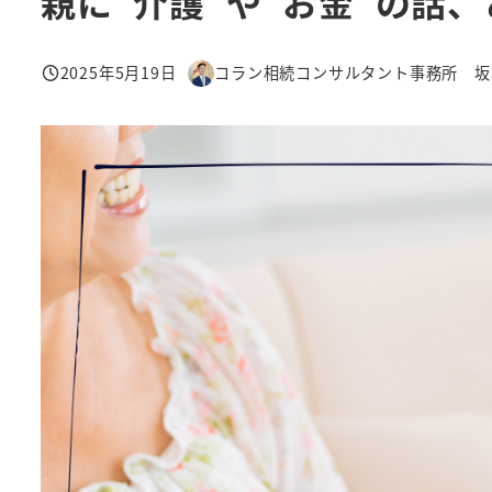
親に“介護”や“お金”の話
2025年5月19日
コラン相続コンサルタント事務所 坂
投稿日
著
者